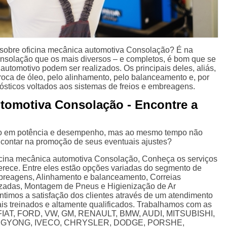
sobre oficina mecânica automotiva Consolação? É na
nsolação que os mais diversos – e completos, é bom que se
 automotivo podem ser realizados. Os principais deles, aliás,
roca de óleo, pelo alinhamento, pelo balanceamento e, por
ósticos voltados aos sistemas de freios e embreagens.
utomotiva Consolação - Encontre a
ido em potência e desempenho, mas ao mesmo tempo não
contar na promoção de seus eventuais ajustes?
ficina mecânica automotiva Consolação, Conheça os serviços
ferece. Entre eles estão opções variadas do segmento de
breagens, Alinhamento e balanceamento, Correias
zadas, Montagem de Pneus e Higienização de Ar
timos a satisfação dos clientes através de um atendimento
nais treinados e altamente qualificados. Trabalhamos com as
: FIAT, FORD, VW, GM, RENAULT, BMW, AUDI, MITSUBISHI,
NGYONG, IVECO, CHRYSLER, DODGE, PORSHE,