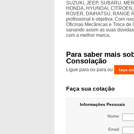
SUZUKI, JEEP, SUBARU, ME
HONDA, HYUNDAI, CITROEN,
ROVER, DAIHATSU, RANGE ROV
profissional e objetiva. Com is
Oficinas Mecânicas e Troca de
sanando assim as suas dúvidas 
com a melhor marca.
Para saber mais so
Consolação
Ligue para
ou para
ou
faça u
Faça sua cotação
Informações Pessoais
Nome:
Email: