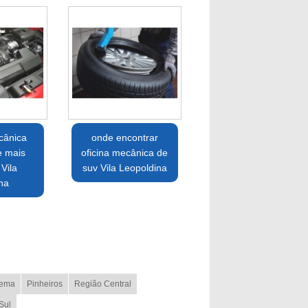
cânica
onde encontrar
e mais
oficina mecânica de
Vila
suv Vila Leopoldina
na
ema
Pinheiros
Região Central
Sul