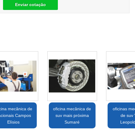
Enviar cotação
icina mecânica de
oficina mecânica de
oficinas me
acionais Campos
suv mais próxima
de suv 
Elísios
Sumaré
Leopol