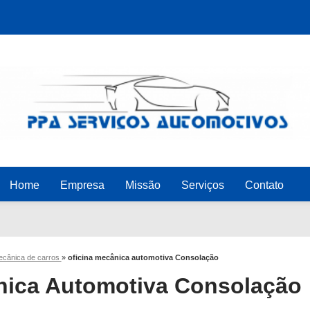
Home
Empresa
Missão
Serviços
Contato
mecânica de carros
»
oficina mecânica automotiva Consolação
nica Automotiva Consolação