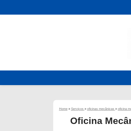
Home
»
Serviços
»
oficinas mecânicas
»
oficina 
Oficina Mecâ