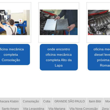
ficina mecânica
onde encontro
oficina me
completa
oficina mecânica
diesel lev
Consolação
completa Alto da
próxima 
Lapa
Roma
hacara Klabin
Consolação
Cotia
GRANDE SÃO PAULO
Itaim Bibi
Mo
Santo Amaro
Vila Leopoldina
Vila Mariana
Vila Nova Conceição
Zona 