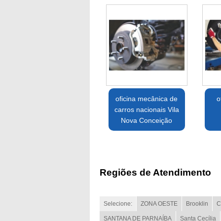
oficina mecânica de
o
carros nacionais Vila
Nova Conceição
Regiões de Atendimento
Selecione:
ZONA OESTE
Brooklin
C
SANTANA DE PARNAÍBA
Santa Cecília