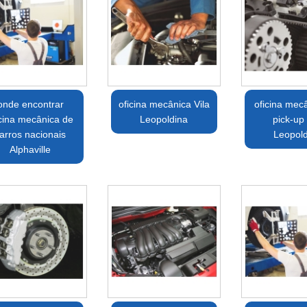
onde encontrar
oficina mecânica Vila
oficina mec
icina mecânica de
Leopoldina
pick-up 
arros nacionais
Leopol
Alphaville