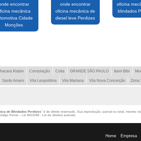
onde encontrar
onde encontrar
oficina mec
ficina mecânica
oficina mecânica de
blindados P
tomotiva Cidade
diesel leve Perdizes
Monções
hacara Klabin
Consolação
Cotia
GRANDE SÃO PAULO
Itaim Bibi
Mo
Santo Amaro
Vila Leopoldina
Vila Mariana
Vila Nova Conceição
Zona 
ica de Blindados Perdizes
" é de direito reservado. Sua reprodução, parcial ou total, mesmo ci
 Código Penal –
Lei 9610/98 - Lei de direitos autorais
.
Home
Empresa