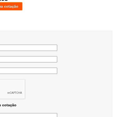
ma cotação
u cotação