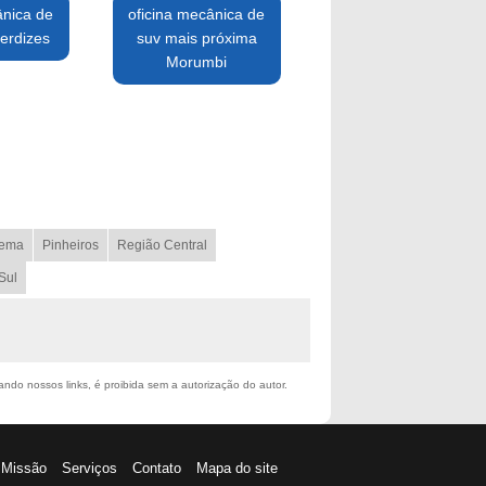
ânica de
oficina mecânica de
erdizes
suv mais próxima
Morumbi
ema
Pinheiros
Região Central
Sul
tando nossos links, é proibida sem a autorização do autor.
Missão
Serviços
Contato
Mapa do site