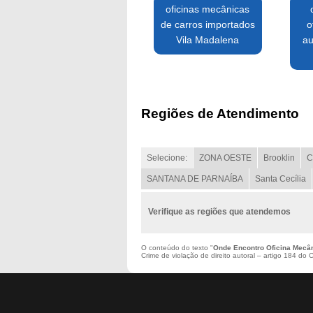
oficinas mecânicas
de carros importados
o
Vila Madalena
au
Regiões de Atendimento
Selecione:
ZONA OESTE
Brooklin
C
SANTANA DE PARNAÍBA
Santa Cecília
Verifique as regiões que atendemos
O conteúdo do texto "
Onde Encontro Oficina Mecân
Crime de violação de direito autoral – artigo 184 do