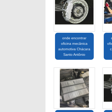
onde encontrar
oficina mecânica
of
automotiva Chácara
c
Santo Antônio