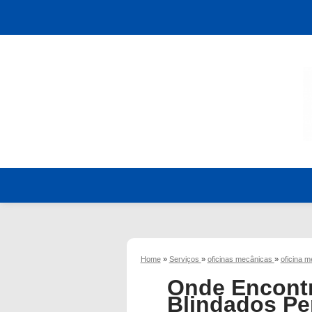
Home
»
Serviços
»
oficinas mecânicas
»
oficina 
Onde Encontr
Blindados Pe