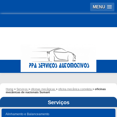
MENU
Home
»
Serviços
»
oficinas mecânicas
»
oficina mecânica completa
»
oficinas
mecânicas de nacionais Sumaré
Serviços
Alinhamento e Balanceamento