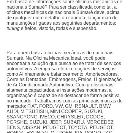
Em busca de informações sobre oficinas mecânicas de
nacionais Sumaré? Para ser classificada como tal, a
oficinas mecânicas de nacionais Sumaré deve, acima
de qualquer outro detalhe ou conduta, lançar mão de
manutenções ligadas aos seguintes departamentos:
tuning
e freios, vistoria, rodas e suspensão.
Para quem busca oficinas mecânicas de nacionais
Sumaré, Na Oficina Mecanica Ideal, você pode
encontrar a solução que busca ao se tratar de serviços
automotivos. A empresa oferece opções de serviços
como Alinhamento e balanceamento, Amortecedores,
Correias Dentadas, Embreagens, Freios, Higienização
de Ar Condicionado Automotivo. Com profissionais
altamente capacitados, e instalações modernas, a
organização é capaz de se destacar de forma positiva
no mercado. Trabalhamos com as principais marcas do
mercado: FIAT, FORD, VW, GM, RENAULT, BMW,
AUDI, MITSUBISHI, MINI COOPER, SUZUKI,
SSANGYONG, IVECO, CHRYSLER, DODGE,
PORSHE, SUZUKI, JEEP, SUBARU, MERCEDEZ
BENS, NISSAN, PEUGEOT, TOYOTA, PEUGEOT,
HONDA, HYUNDAI, CITROEN, KIA, VOLVO, JAC