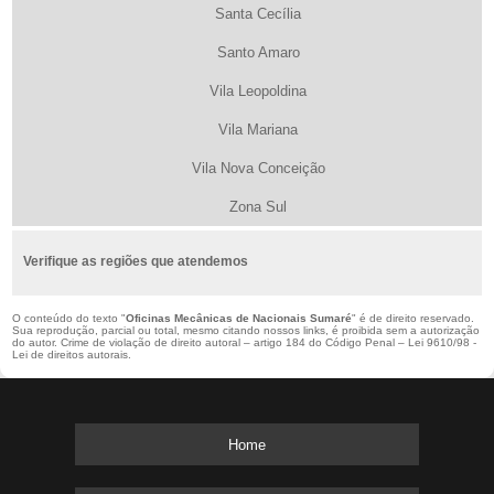
Santa Cecília
Santo Amaro
Vila Leopoldina
Vila Mariana
Vila Nova Conceição
Zona Sul
Verifique as regiões que atendemos
O conteúdo do texto "
Oficinas Mecânicas de Nacionais Sumaré
" é de direito reservado.
Sua reprodução, parcial ou total, mesmo citando nossos links, é proibida sem a autorização
do autor. Crime de violação de direito autoral – artigo 184 do Código Penal –
Lei 9610/98 -
Lei de direitos autorais
.
Home