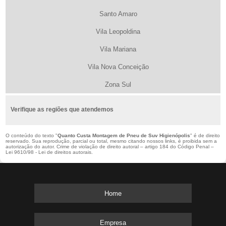
Santo Amaro
Vila Leopoldina
Vila Mariana
Vila Nova Conceição
Zona Sul
Verifique as regiões que atendemos
O conteúdo do texto "
Quanto Custa Montagem de Pneu de Suv Higienópolis
" é de direito
reservado. Sua reprodução, parcial ou total, mesmo citando nossos links, é proibida sem a
autorização do autor. Crime de violação de direito autoral – artigo 184 do Código Penal –
Lei 9610/98 - Lei de direitos autorais
.
Home
Empresa