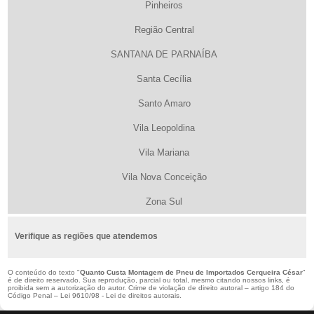
Pinheiros
Região Central
SANTANA DE PARNAÍBA
Santa Cecília
Santo Amaro
Vila Leopoldina
Vila Mariana
Vila Nova Conceição
Zona Sul
Verifique as regiões que atendemos
O conteúdo do texto "
Quanto Custa Montagem de Pneu de Importados Cerqueira César
"
é de direito reservado. Sua reprodução, parcial ou total, mesmo citando nossos links, é
proibida sem a autorização do autor. Crime de violação de direito autoral – artigo 184 do
Código Penal –
Lei 9610/98 - Lei de direitos autorais
.