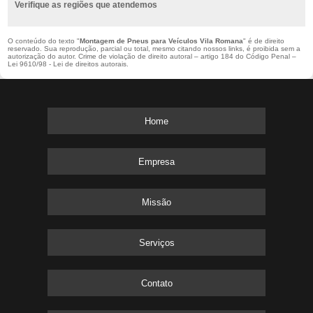
Verifique as regiões que atendemos
O conteúdo do texto "
Montagem de Pneus para Veículos Vila Romana
" é de direito
reservado. Sua reprodução, parcial ou total, mesmo citando nossos links, é proibida sem a
autorização do autor. Crime de violação de direito autoral – artigo 184 do Código Penal –
Lei 9610/98 - Lei de direitos autorais
.
Home
Empresa
Missão
Serviços
Contato