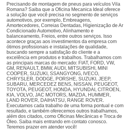
Precisando de montagem de pneus para veículos Vila
Romana? Saiba que a Oficina Mecanica Ideal oferece
a solução que você precisa no segmento de serviços
automotivos, por exemplo, Embreagens,
Amortecedores, Correias Dentadas, Higienização de Ar
Condicionado Automotivo, Alinhamento e
balanceamento, Freios, entre outros serviços. Isso
acontece graças aos investimentos da empresa com
ótimos profissionais e instalações de qualidade,
buscando sempre a satisfação do cliente e a
excelência em produtos e trabalhos. Trabalhamos com
as principais marcas do mercado: FIAT, FORD, VW,
GM, RENAULT, BMW, AUDI, MITSUBISHI, MINI
COOPER, SUZUKI, SSANGYONG, IVECO,
CHRYSLER, DODGE, PORSHE, SUZUKI, JEEP,
SUBARU, MERCEDEZ BENS, NISSAN, PEUGEOT,
TOYOTA, PEUGEOT, HONDA, HYUNDAI, CITROEN,
KIA, VOLVO, JAC MOTORS, MAZDA, HUMMER,
LAND ROVER, DAIHATSU, RANGE ROVER.
Executamos cada trabalho de uma forma pontual e com
resultado, e também oferecemos outros trabalhamos,
além dos citados, como Oficinas Mecânicas e Troca de
Óleo. Saiba mais entrando em contato conosco.
Teremos prazer em atender você!