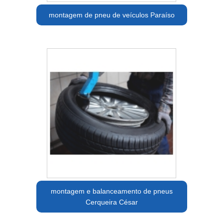
montagem de pneu de veículos Paraíso
montagem e balanceamento de pneus
Cerqueira César