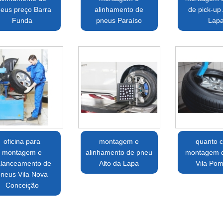
eus preço Barra
alinhamento de
de pick-up 
Funda
pneus Paraíso
Lap
oficina para
montagem e
quanto c
montagem e
alinhamento de pneu
montagem 
lanceamento de
Alto da Lapa
Vila Pom
neus Vila Nova
Conceição