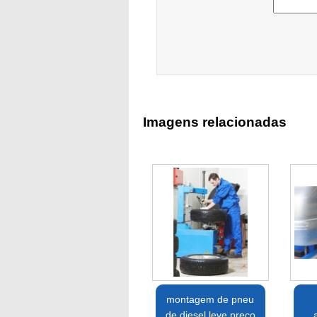
Imagens relacionadas
montagem de pneu
de diesel leve preço