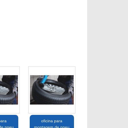
para
oficina para
de pneu
montagem de pneu