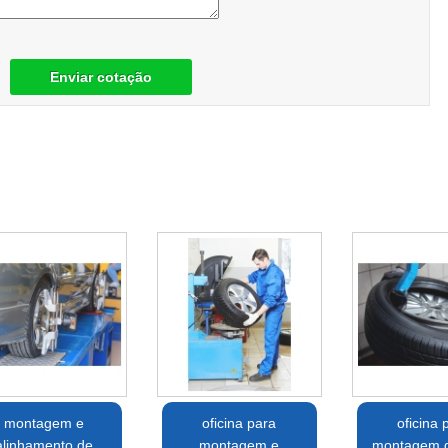
Enviar cotação
montagem e
oficina para
oficina 
alinhamento de
montagem e
montagem 