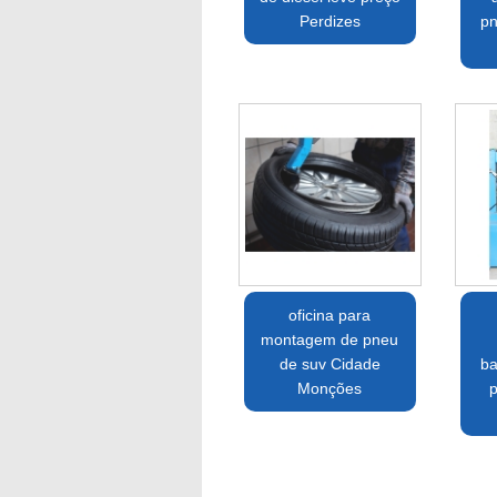
Perdizes
pn
oficina para
montagem de pneu
de suv Cidade
ba
Monções
p