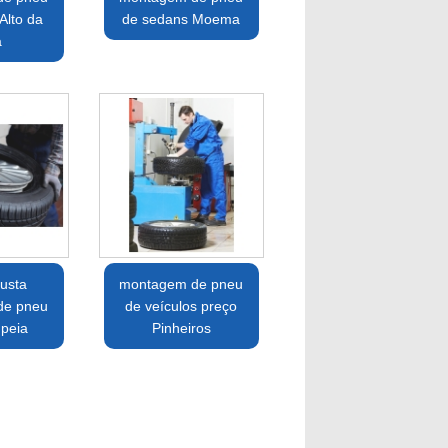
Alto da
de sedans Moema
a
usta
montagem de pneu
de pneu
de veículos preço
peia
Pinheiros