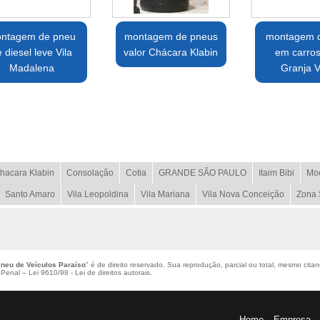
ntagem de pneu
montagem de pneus
montagem 
 diesel leve Vila
valor Chácara Klabin
em carros
Madalena
Granja V
hacara Klabin
Consolação
Cotia
GRANDE SÃO PAULO
Itaim Bibi
Mo
Santo Amaro
Vila Leopoldina
Vila Mariana
Vila Nova Conceição
Zona 
neu de Veículos Paraíso
" é de direito reservado. Sua reprodução, parcial ou total, mesmo cita
o Penal –
Lei 9610/98 - Lei de direitos autorais
.
Home
Empresa