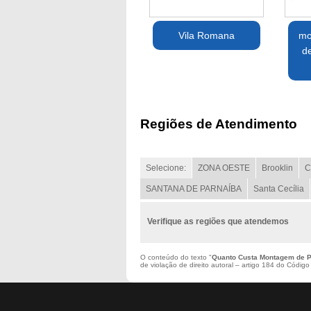
Vila Romana
mo
de
Regiões de Atendimento
Selecione:
ZONA OESTE
Brooklin
C
SANTANA DE PARNAÍBA
Santa Cecília
Verifique as regiões que atendemos
O conteúdo do texto "
Quanto Custa Montagem de P
de violação de direito autoral – artigo 184 do Códig