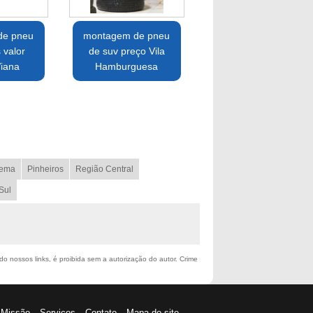
de pneu
montagem de pneu
 valor
de suv preço Vila
iana
Hamburguesa
ema
Pinheiros
Região Central
Sul
ndo nossos links, é proibida sem a autorização do autor. Crime
Missão
Serviços
Contato
Mapa do site