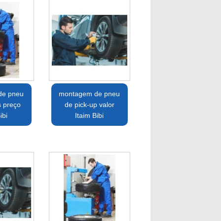
de pneu
montagem de pneu
s preço
de pick-up valor
ibi
Itaim Bibi