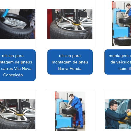
oficina para
oficina para
montagem 
ntagem de pneus
montagem de pneu
de veículo
 carros Vila Nova
Barra Funda
Itaim B
Conceição