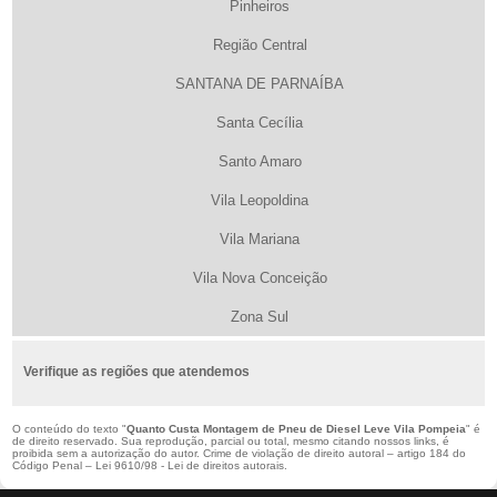
Pinheiros
Região Central
SANTANA DE PARNAÍBA
Santa Cecília
Santo Amaro
Vila Leopoldina
Vila Mariana
Vila Nova Conceição
Zona Sul
Verifique as regiões que atendemos
O conteúdo do texto "
Quanto Custa Montagem de Pneu de Diesel Leve Vila Pompeia
" é
de direito reservado. Sua reprodução, parcial ou total, mesmo citando nossos links, é
proibida sem a autorização do autor. Crime de violação de direito autoral – artigo 184 do
Código Penal –
Lei 9610/98 - Lei de direitos autorais
.