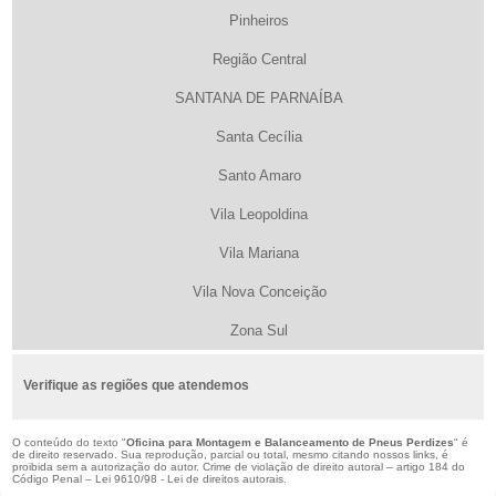
Pinheiros
Região Central
SANTANA DE PARNAÍBA
Santa Cecília
Santo Amaro
Vila Leopoldina
Vila Mariana
Vila Nova Conceição
Zona Sul
Verifique as regiões que atendemos
O conteúdo do texto "
Oficina para Montagem e Balanceamento de Pneus Perdizes
" é
de direito reservado. Sua reprodução, parcial ou total, mesmo citando nossos links, é
proibida sem a autorização do autor. Crime de violação de direito autoral – artigo 184 do
Código Penal –
Lei 9610/98 - Lei de direitos autorais
.