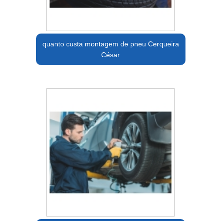
quanto custa montagem de pneu Cerqueira
César