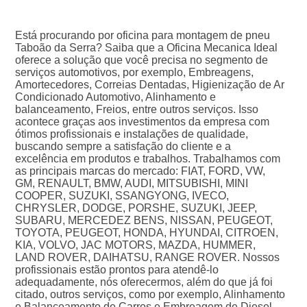
Está procurando por oficina para montagem de pneu
Taboão da Serra? Saiba que a Oficina Mecanica Ideal
oferece a solução que você precisa no segmento de
serviços automotivos, por exemplo, Embreagens,
Amortecedores, Correias Dentadas, Higienização de Ar
Condicionado Automotivo, Alinhamento e
balanceamento, Freios, entre outros serviços. Isso
acontece graças aos investimentos da empresa com
ótimos profissionais e instalações de qualidade,
buscando sempre a satisfação do cliente e a
excelência em produtos e trabalhos. Trabalhamos com
as principais marcas do mercado: FIAT, FORD, VW,
GM, RENAULT, BMW, AUDI, MITSUBISHI, MINI
COOPER, SUZUKI, SSANGYONG, IVECO,
CHRYSLER, DODGE, PORSHE, SUZUKI, JEEP,
SUBARU, MERCEDEZ BENS, NISSAN, PEUGEOT,
TOYOTA, PEUGEOT, HONDA, HYUNDAI, CITROEN,
KIA, VOLVO, JAC MOTORS, MAZDA, HUMMER,
LAND ROVER, DAIHATSU, RANGE ROVER. Nossos
profissionais estão prontos para atendê-lo
adequadamente, nós oferecermos, além do que já foi
citado, outros serviços, como por exemplo, Alinhamento
e Balanceamento de Carros e Embreagem de Diesel