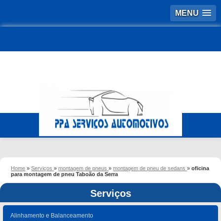
MENU
Home
»
Serviços
»
montagem de pneus
»
montagem de pneu de sedans
»
oficina
para montagem de pneu Taboão da Serra
Serviços
Alinhamento e Balanceamento