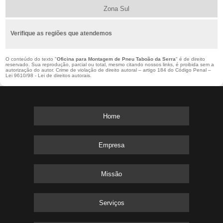
Zona Sul
Verifique as regiões que atendemos
O conteúdo do texto "
Oficina para Montagem de Pneu Taboão da Serra
" é de direito
reservado. Sua reprodução, parcial ou total, mesmo citando nossos links, é proibida sem a
autorização do autor. Crime de violação de direito autoral – artigo 184 do Código Penal –
Lei 9610/98 - Lei de direitos autorais
.
Home
Empresa
Missão
Serviços