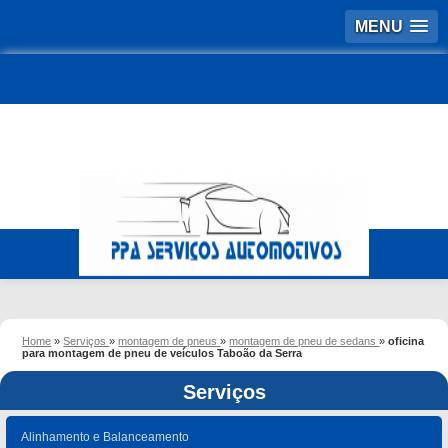
MENU
Home
»
Serviços
»
montagem de pneus
»
montagem de pneu de sedans
»
oficina
para montagem de pneu de veículos Taboão da Serra
Serviços
Alinhamento e Balanceamento