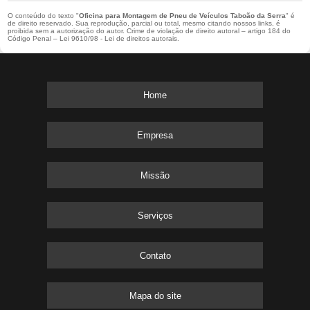
O conteúdo do texto "
Oficina para Montagem de Pneu de Veículos Taboão da Serra
" é
de direito reservado. Sua reprodução, parcial ou total, mesmo citando nossos links, é
proibida sem a autorização do autor. Crime de violação de direito autoral – artigo 184 do
Código Penal –
Lei 9610/98 - Lei de direitos autorais
.
Home
Empresa
Missão
Serviços
Contato
Mapa do site