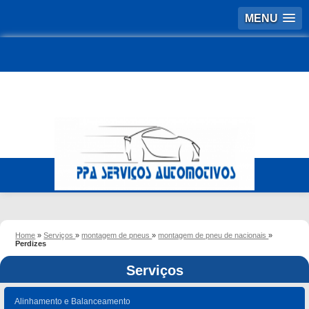
MENU
Home
»
Serviços
»
montagem de pneus
»
montagem de pneu de nacionais
»
Perdizes
Serviços
Alinhamento e Balanceamento