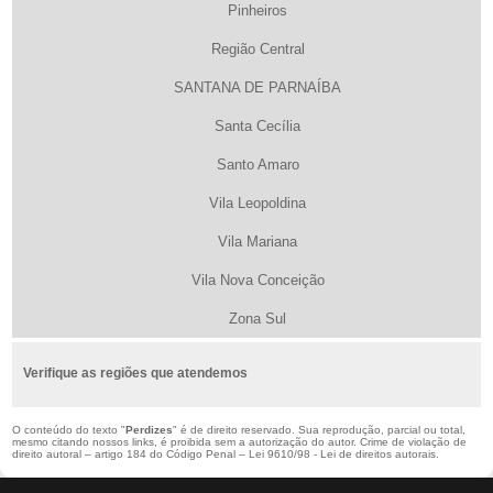
Pinheiros
Região Central
SANTANA DE PARNAÍBA
Santa Cecília
Santo Amaro
Vila Leopoldina
Vila Mariana
Vila Nova Conceição
Zona Sul
Verifique as regiões que atendemos
O conteúdo do texto "
Perdizes
" é de direito reservado. Sua reprodução, parcial ou total,
mesmo citando nossos links, é proibida sem a autorização do autor. Crime de violação de
direito autoral – artigo 184 do Código Penal –
Lei 9610/98 - Lei de direitos autorais
.