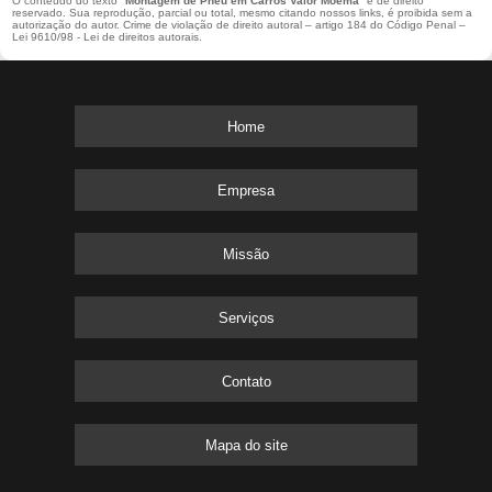
O conteúdo do texto "
Montagem de Pneu em Carros Valor Moema
" é de direito
reservado. Sua reprodução, parcial ou total, mesmo citando nossos links, é proibida sem a
autorização do autor. Crime de violação de direito autoral – artigo 184 do Código Penal –
Lei 9610/98 - Lei de direitos autorais
.
Home
Empresa
Missão
Serviços
Contato
Mapa do site