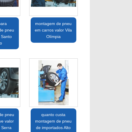
para
montagem de pneu
de pneu
em carros valor Vila
 Santo
Olímpia
o
de pneu
quanto custa
ve valor
montagem de pneu
 Serra
de importados Alto