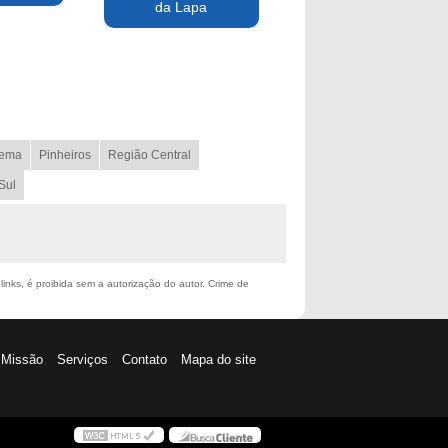
da Lapa
ema
Pinheiros
Região Central
Sul
links, é proibida sem a autorização do autor. Crime de
Missão
Serviços
Contato
Mapa do site