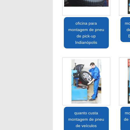
oficina para
mo
montagem de pneu
d
de pick-up
Indianópolis
quanto custa
mo
montagem de pneu
de 
de veículos