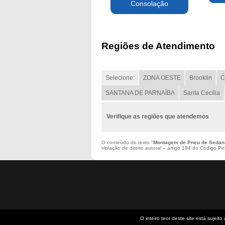
Consolação
Regiões de Atendimento
Selecione:
ZONA OESTE
Brooklin
C
SANTANA DE PARNAÍBA
Santa Cecília
Verifique as regiões que atendemos
O conteúdo do texto "
Montagem de Pneu de Sedan
violação de direito autoral – artigo 184 do Código P
O inteiro teor deste site está sujeito