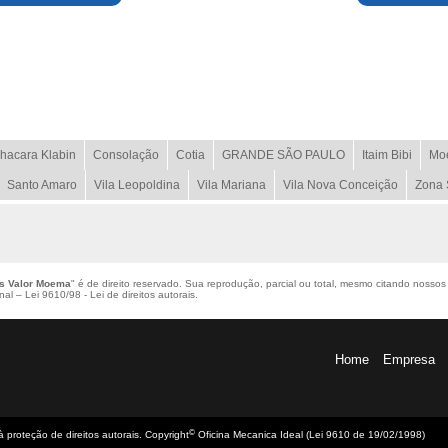
hacara Klabin
Consolação
Cotia
GRANDE SÃO PAULO
Itaim Bibi
Mo
Santo Amaro
Vila Leopoldina
Vila Mariana
Vila Nova Conceição
Zona 
s Valor Moema
" é de direito reservado. Sua reprodução, parcial ou total, mesmo citando nossos 
enal –
Lei 9610/98 - Lei de direitos autorais
.
Home
Empresa
©
 à proteção de direitos autorais. Copyright
Oficina Mecanica Ideal (Lei 9610 de 19/02/1998)