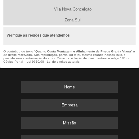
Vila Nova Conceição
Zona Sul
Verifique as regiões que atendemos
O conteúdo do texto "
Quanto Custa Montagem e Alinhamento de Pneus Granja Viana
" é
de direito reservado. Sua reprodução, parcial ou total, mesmo citando nossos links, é
proibida sem a autorização do autor. Crime de violação de direito autoral – artigo 184 do
Código Penal –
Lei 9610/98 - Lei de direitos autorais
.
Home
Empresa
Missão