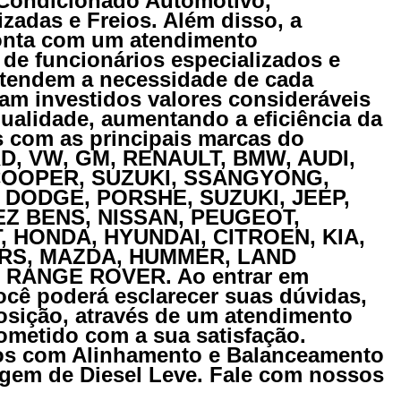
 Condicionado Automotivo,
zadas e Freios. Além disso, a
nta com um atendimento
s de funcionários especializados e
tendem a necessidade de cada
am investidos valores consideráveis
ualidade, aumentando a eficiência da
 com as principais marcas do
RD, VW, GM, RENAULT, BMW, AUDI,
 COOPER, SUZUKI, SSANGYONG,
 DODGE, PORSHE, SUZUKI, JEEP,
Z BENS, NISSAN, PEUGEOT,
 HONDA, HYUNDAI, CITROEN, KIA,
RS, MAZDA, HUMMER, LAND
 RANGE ROVER. Ao entrar em
ocê poderá esclarecer suas dúvidas,
osição, através de um atendimento
metido com a sua satisfação.
s com Alinhamento e Balanceamento
gem de Diesel Leve. Fale com nossos