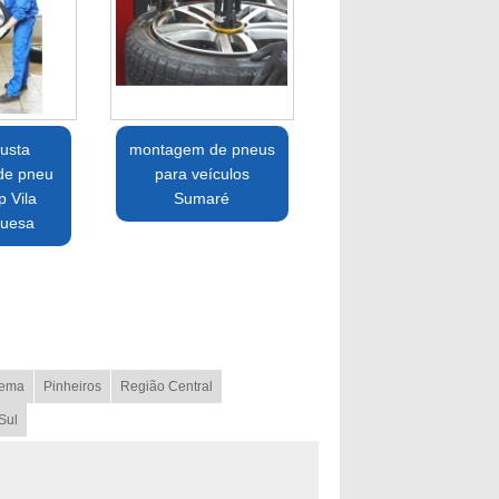
usta
montagem de pneus
de pneu
para veículos
p Vila
Sumaré
uesa
ema
Pinheiros
Região Central
Sul