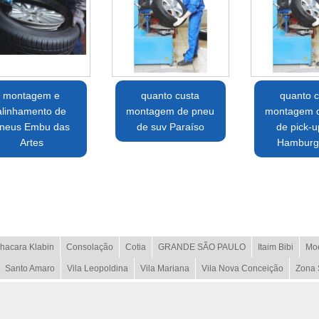
montagem e
quanto custa
quanto c
alinhamento de
montagem de pneu
montagem 
neus Embu das
de suv Paraíso
de pick-u
Artes
Hamburg
hacara Klabin
Consolação
Cotia
GRANDE SÃO PAULO
Itaim Bibi
Mo
Santo Amaro
Vila Leopoldina
Vila Mariana
Vila Nova Conceição
Zona 