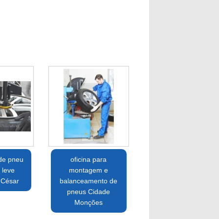
de pneu
oficina para
 leve
montagem e
 César
balanceamento de
pneus Cidade
Monções