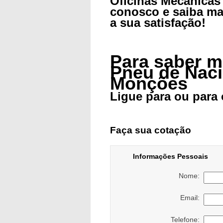
Oficinas Mecânicas 
conosco e saiba ma
a sua satisfação!
Para saber 
Pneu de Naci
Monções
Ligue para
ou para
Faça sua cotação
Informações Pessoais
Nome:
Email:
Telefone: