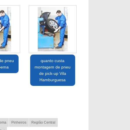
de pneu
quanto custa
oema
montagem de pneu
de pick-up Vila
Hamburguesa
ema
Pinheiros
Região Central