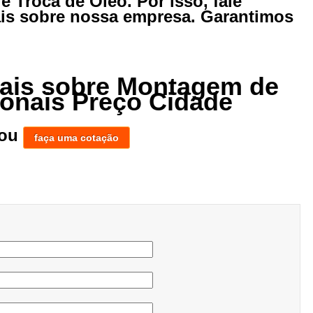
e Troca de Óleo. Por isso, fale
is sobre nossa empresa. Garantimos
mais sobre Montagem de
onais Preço Cidade
ou
faça uma cotação