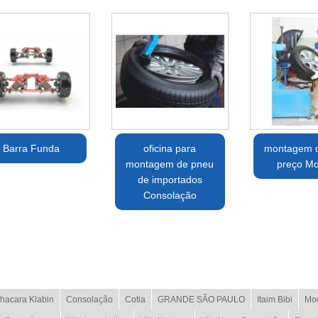
Barra Funda
oficina para
montagem 
montagem de pneu
preço M
de importados
Consolação
hacara Klabin
Consolação
Cotia
GRANDE SÃO PAULO
Itaim Bibi
Mo