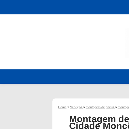
Home
»
Serviços
»
montagem de pneus
»
montage
Montagem de 
Cidade Monç