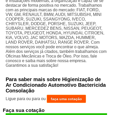
e instalações modernas, a organização é capaz de se
destacar de forma positiva no mercado. Trabalhamos
com as principais marcas do mercado: FIAT, FORD,
VW, GM, RENAULT, BMW, AUDI, MITSUBISHI, MINI
COOPER, SUZUKI, SSANGYONG, IVECO,
CHRYSLER, DODGE, PORSHE, SUZUKI, JEEP,
SUBARU, MERCEDEZ BENS, NISSAN, PEUGEOT,
TOYOTA, PEUGEOT, HONDA, HYUNDAI, CITROEN,
KIA, VOLVO, JAC MOTORS, MAZDA, HUMMER,
LAND ROVER, DAIHATSU, RANGE ROVER. Com
nossos serviços você pode encontrar o que almeja.
Além dos serviços já citados, também trabalhamos com
Oficinas Mecânicas e Troca de Óleo. Por isso, fale
conosco e saiba mais sobre nossa empresa.
Garantimos a sua satisfação!
Para saber mais sobre Higienização de
Ar Condicionado Automotivo Bactericida
Consolação
Ligue para
ou para
ou
faça uma cotação
Faça sua cotação