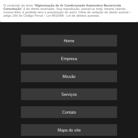
O conteúdo do texto "
Higienização de Ar Condicionado Automotivo Bactericida
Consolação
" é de direito reservado. Sua reprodução, parcial ou total, mesmo citando
nossos links, é proibida sem a autorização do autor. Crime de violação de direito autoral –
artigo 184 do Código Penal –
Lei 9610/98 - Lei de direitos autorais
.
Home
Empresa
Missão
Serviços
Contato
Mapa do site