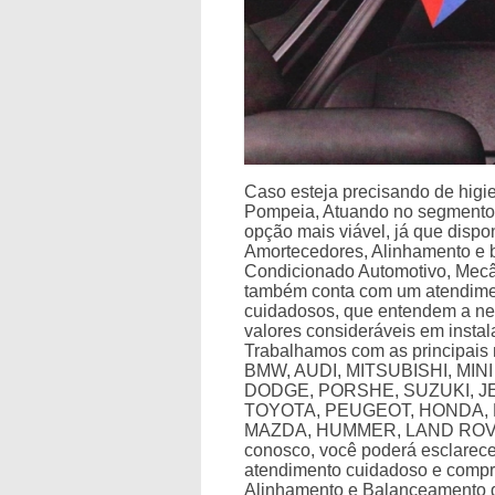
Caso esteja precisando de higi
Pompeia, Atuando no segmento d
opção mais viável, já que disp
Amortecedores, Alinhamento e 
Condicionado Automotivo, Mecân
também conta com um atendiment
cuidadosos, que entendem a ne
valores consideráveis em insta
Trabalhamos com as principai
BMW, AUDI, MITSUBISHI, MI
DODGE, PORSHE, SUZUKI, J
TOYOTA, PEUGEOT, HONDA, 
MAZDA, HUMMER, LAND ROVER
conosco, você poderá esclarece
atendimento cuidadoso e compr
Alinhamento e Balanceamento 