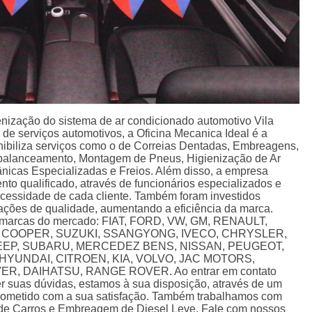
enização do sistema de ar condicionado automotivo Vila
e serviços automotivos, a Oficina Mecanica Ideal é a
onibiliza serviços como o de Correias Dentadas, Embreagens,
balanceamento, Montagem de Pneus, Higienização de Ar
icas Especializadas e Freios. Além disso, a empresa
o qualificado, através de funcionários especializados e
cessidade de cada cliente. Também foram investidos
lações de qualidade, aumentando a eficiência da marca.
s marcas do mercado: FIAT, FORD, VW, GM, RENAULT,
NI COOPER, SUZUKI, SSANGYONG, IVECO, CHRYSLER,
EEP, SUBARU, MERCEDEZ BENS, NISSAN, PEUGEOT,
HYUNDAI, CITROEN, KIA, VOLVO, JAC MOTORS,
, DAIHATSU, RANGE ROVER. Ao entrar em contato
r suas dúvidas, estamos à sua disposição, através de um
ometido com a sua satisfação. Também trabalhamos com
de Carros e Embreagem de Diesel Leve. Fale com nossos