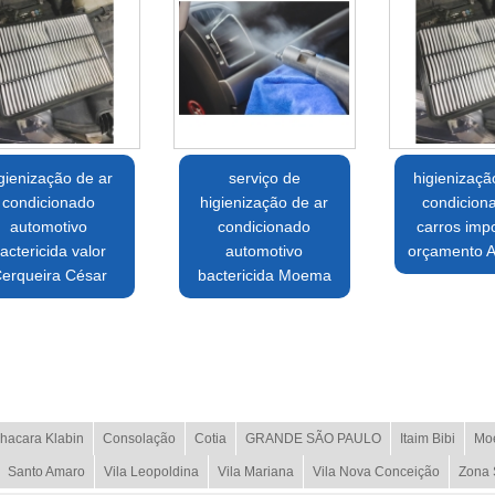
gienização de ar
serviço de
higienizaçã
condicionado
higienização de ar
condicion
automotivo
condicionado
carros imp
actericida valor
automotivo
orçamento Al
erqueira César
bactericida Moema
hacara Klabin
Consolação
Cotia
GRANDE SÃO PAULO
Itaim Bibi
Mo
Santo Amaro
Vila Leopoldina
Vila Mariana
Vila Nova Conceição
Zona 