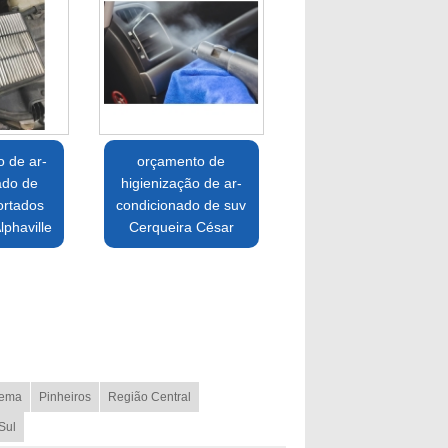
o de ar-
orçamento de
ado de
higienização de ar-
ortados
condicionado de suv
phaville
Cerqueira César
ema
Pinheiros
Região Central
Sul