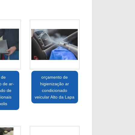
 de
orçamento de
o de ar-
higienização ar
ado de
condicionado
ionais
veicular Alto da Lapa
olis