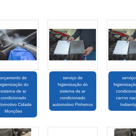
orçamento de
serviço de
serviço
higienização do
higienização do
higienizaçã
sistema de ar
sistema de ar
condicion
condicionado
condicionado
carros nac
tomotivo Cidade
automotivo Pinheiros
Indianóp
Monções