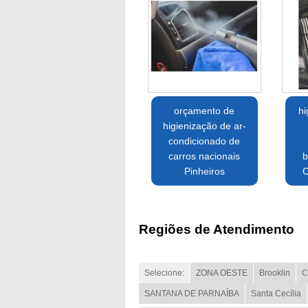
orçamento de
hi
higienização de ar-
condicionado de
carros nacionais
b
Pinheiros
C
Regiões de Atendimento
Selecione:
ZONA OESTE
Brooklin
C
SANTANA DE PARNAÍBA
Santa Cecília