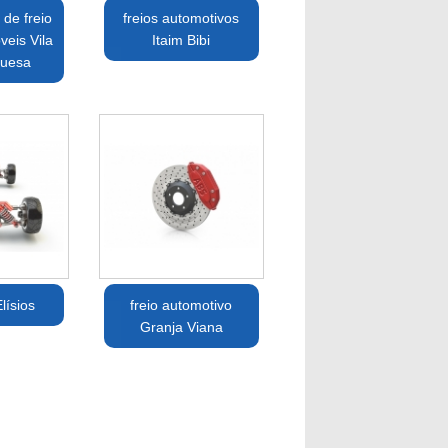
de freio
freios automotivos
eis Vila
Itaim Bibi
uesa
lísios
freio automotivo
Granja Viana