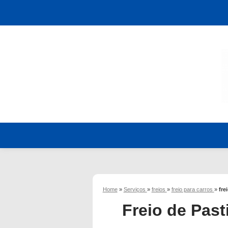
Home
»
Serviços
»
freios
»
freio para carros
»
fre
Freio de Past