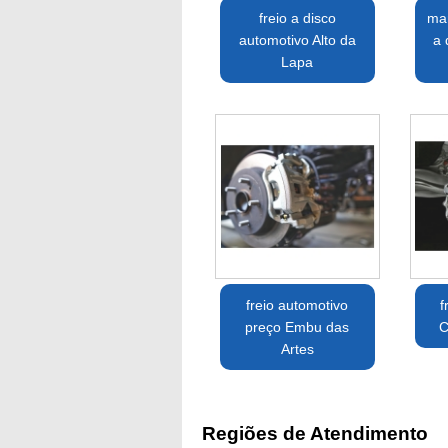
freio a disco
man
automotivo Alto da
a 
Lapa
freio automotivo
f
preço Embu das
C
Artes
Regiões de Atendimento