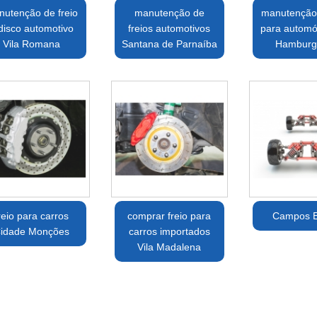
utenção de freio
manutenção de
manutenção 
disco automotivo
freios automotivos
para automóv
Vila Romana
Santana de Parnaíba
Hamburg
reio para carros
comprar freio para
Campos E
idade Monções
carros importados
Vila Madalena