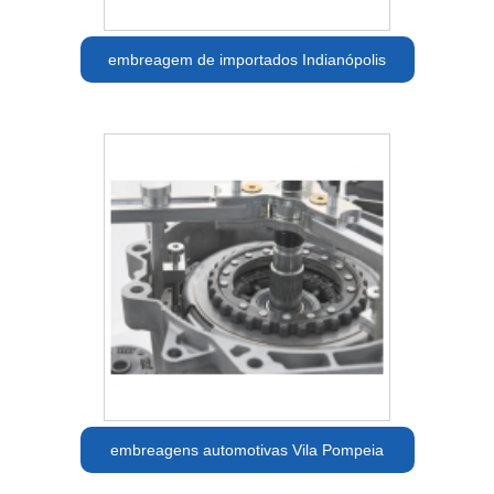
embreagem de importados Indianópolis
embreagens automotivas Vila Pompeia