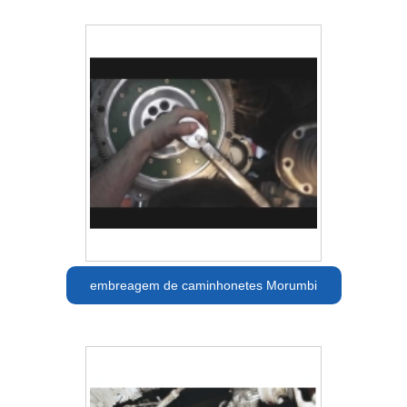
embreagem de caminhonetes Morumbi