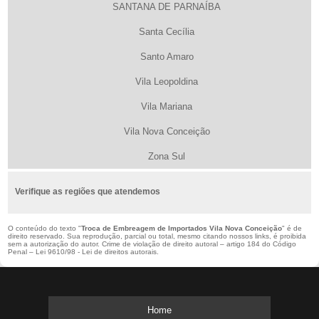
SANTANA DE PARNAÍBA
Santa Cecília
Santo Amaro
Vila Leopoldina
Vila Mariana
Vila Nova Conceição
Zona Sul
Verifique as regiões que atendemos
O conteúdo do texto "
Troca de Embreagem de Importados Vila Nova Conceição
" é de
direito reservado. Sua reprodução, parcial ou total, mesmo citando nossos links, é proibida
sem a autorização do autor. Crime de violação de direito autoral – artigo 184 do Código
Penal –
Lei 9610/98 - Lei de direitos autorais
.
Home