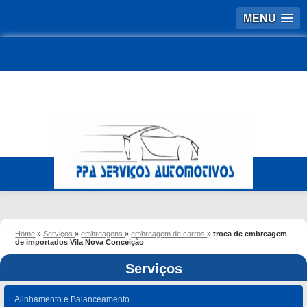
MENU
Home
»
Serviços
»
embreagens
»
embreagem de carros
»
troca de embreagem
de importados Vila Nova Conceição
Serviços
Alinhamento e Balanceamento