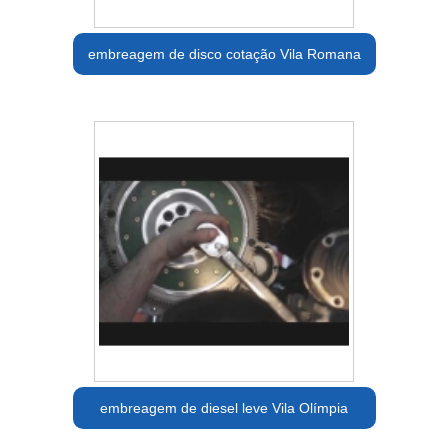
embreagem de disco cotação Vila Romana
embreagem de diesel leve Vila Olímpia