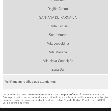
Pinheiros
Região Central
SANTANA DE PARNAÍBA
Santa Cecília
Santo Amaro
Vila Leopoldina
Vila Mariana
Vila Nova Conceição
Zona Sul
Verifique as regiões que atendemos
O conteúdo do texto "
Amortecedores de Carro Campos Elísios
" é de direito reservado.
Sua reprodução, parcial ou total, mesmo citando nossos links, é proibida sem a autorização
do autor. Crime de violação de direito autoral – artigo 184 do Código Penal –
Lei 9610/98 -
Lei de direitos autorais
.