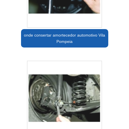
onde consertar amortecedor automotivo Vila
Pompeia