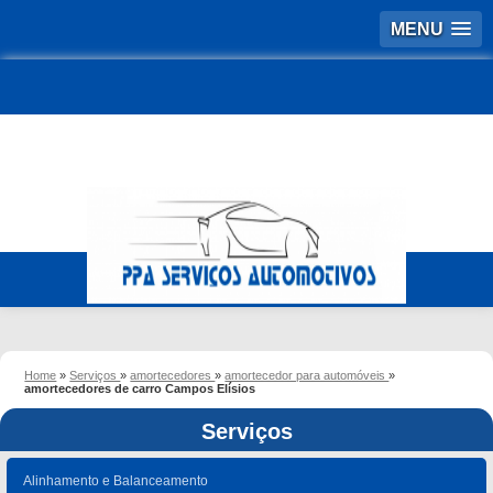
MENU
Home
»
Serviços
»
amortecedores
»
amortecedor para automóveis
»
amortecedores de carro Campos Elísios
Serviços
Alinhamento e Balanceamento