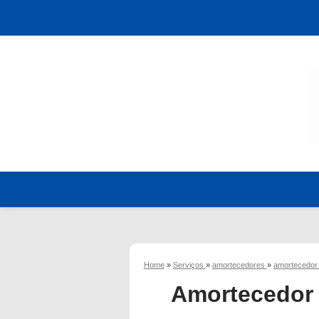
Home
»
Serviços
»
amortecedores
»
amortecedor
Amortecedor 