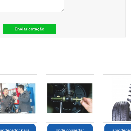
Enviar cotação
mortecedor para
onde consertar
amortece