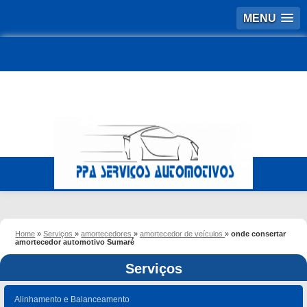
MENU
Home
»
Serviços
»
amortecedores
»
amortecedor de veículos
»
onde consertar
amortecedor automotivo Sumaré
Serviços
Alinhamento e Balanceamento