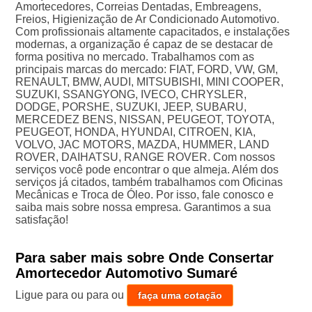
Amortecedores, Correias Dentadas, Embreagens,
Freios, Higienização de Ar Condicionado Automotivo.
Com profissionais altamente capacitados, e instalações
modernas, a organização é capaz de se destacar de
forma positiva no mercado. Trabalhamos com as
principais marcas do mercado: FIAT, FORD, VW, GM,
RENAULT, BMW, AUDI, MITSUBISHI, MINI COOPER,
SUZUKI, SSANGYONG, IVECO, CHRYSLER,
DODGE, PORSHE, SUZUKI, JEEP, SUBARU,
MERCEDEZ BENS, NISSAN, PEUGEOT, TOYOTA,
PEUGEOT, HONDA, HYUNDAI, CITROEN, KIA,
VOLVO, JAC MOTORS, MAZDA, HUMMER, LAND
ROVER, DAIHATSU, RANGE ROVER. Com nossos
serviços você pode encontrar o que almeja. Além dos
serviços já citados, também trabalhamos com Oficinas
Mecânicas e Troca de Óleo. Por isso, fale conosco e
saiba mais sobre nossa empresa. Garantimos a sua
satisfação!
Para saber mais sobre Onde Consertar
Amortecedor Automotivo Sumaré
Ligue para
ou para
ou
faça uma cotação