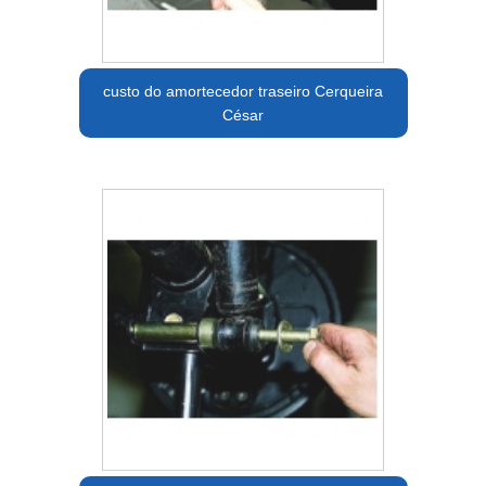
custo do amortecedor traseiro Cerqueira
César