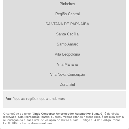
Pinheiros
Região Central
SANTANA DE PARNAÍBA
Santa Cecília
Santo Amaro
Vila Leopoldina
Vila Mariana
Vila Nova Conceição
Zona Sul
Verifique as regiões que atendemos
O conteúdo do texto "
Onde Consertar Amortecedor Automotivo Sumaré
" é de direito
reservado. Sua reprodução, parcial ou total, mesmo citando nossos links, é proibida sem a
autorização do autor. Crime de violação de direito autoral – artigo 184 do Código Penal –
Lei 9610/98 - Lei de direitos autorais
.