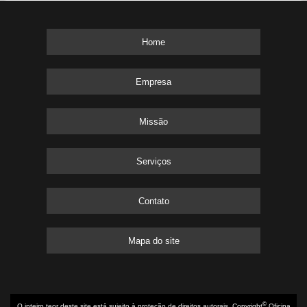
Home
Empresa
Missão
Serviços
Contato
Mapa do site
©
O inteiro teor deste site está sujeito à proteção de direitos autorais. Copyright
Oficina