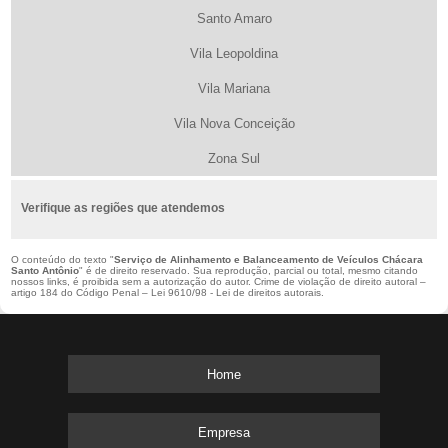
Santo Amaro
Vila Leopoldina
Vila Mariana
Vila Nova Conceição
Zona Sul
Verifique as regiões que atendemos
O conteúdo do texto "
Serviço de Alinhamento e Balanceamento de Veículos Chácara
Santo Antônio
" é de direito reservado. Sua reprodução, parcial ou total, mesmo citando
nossos links, é proibida sem a autorização do autor. Crime de violação de direito autoral –
artigo 184 do Código Penal –
Lei 9610/98 - Lei de direitos autorais
.
Home
Empresa