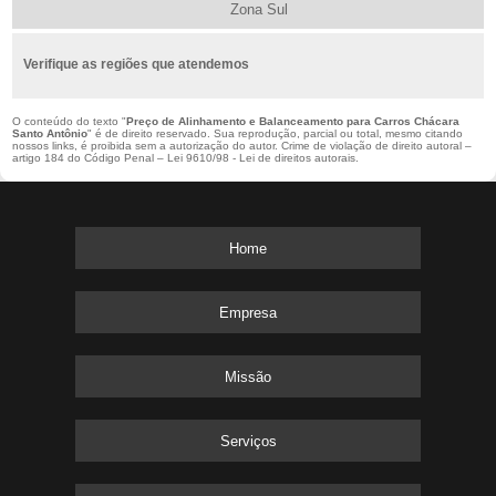
Zona Sul
Verifique as regiões que atendemos
O conteúdo do texto "
Preço de Alinhamento e Balanceamento para Carros Chácara
Santo Antônio
" é de direito reservado. Sua reprodução, parcial ou total, mesmo citando
nossos links, é proibida sem a autorização do autor. Crime de violação de direito autoral –
artigo 184 do Código Penal –
Lei 9610/98 - Lei de direitos autorais
.
Home
Empresa
Missão
Serviços