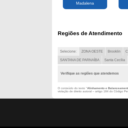
Madalena
Regiões de Atendimento
Selecione:
ZONA OESTE
Brooklin
C
SANTANA DE PARNAÍBA
Santa Cecília
Verifique as regiões que atendemos
O conteúdo do texto "
Alinhamento e Balanceament
violação de direito autoral – artigo 184 do Código P