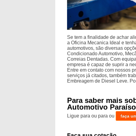
Se tem a finalidade de achar a
a Oficina Mecanica Ideal e ten
automotivos, são diversas opçõe
Condicionado Automotivo, Mec
Correias Dentadas. Com equipa
empresa é capaz de suprir a ne
Entre em contato com nossos pro
serviços já citados, também t
Embreagem de Diesel Leve. Por 
Para saber mais so
Automotivo Paraís
Ligue para
ou para
ou
faça u
Faça sua cotação