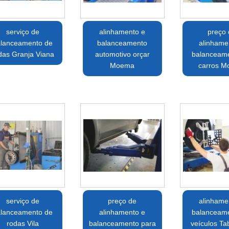
serviço de
alinhamento e
preço
lanceamento de
balanceamento
alinhame
das Granja Viana
automotivo orçar
balanceam
Moema
carros 
serviço de
preço de
alinhame
lanceamento de
alinhamento e
balanceam
rodas Vila
balanceamento para
veículos Ta