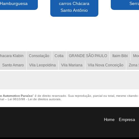
Hamburguesa
carros Chácara
Serr
Santo Antônio
hacara Klabin
Consolação
Cotia
GRANDE SÃO PAULO
Itaim Bibi
Mo
Santo Amaro
Vila Leopoldina
Vila Mariana
Vila Nova Conceição
Zona 
o Automotivo Paraíso
" é de direito reservado. Sua reprodução, parcial ou total, mesmo citando 
enal –
Lei 9610/98 - Lei de direitos autorais
.
Home
Empresa