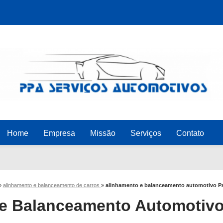
Home
Empresa
Missão
Serviços
Contato
»
alinhamento e balanceamento de carros
»
alinhamento e balanceamento automotivo Pa
e Balanceamento Automotiv