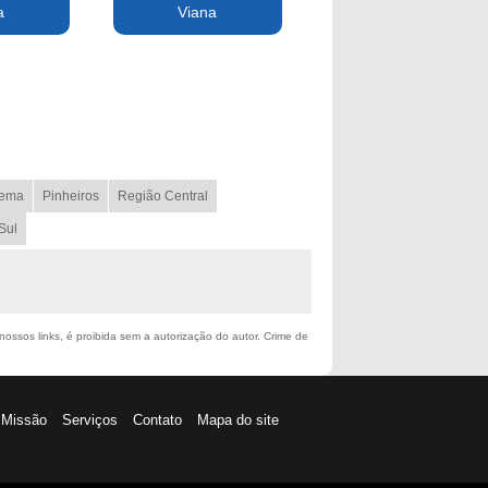
a
Viana
ema
Pinheiros
Região Central
Sul
nossos links, é proibida sem a autorização do autor. Crime de
Missão
Serviços
Contato
Mapa do site