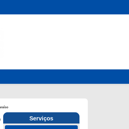
raíso
o
Serviços