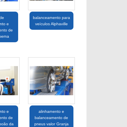
 de
balanceamento para
nto e
veículos Alphaville
ento de
Moema
nto e
alinhamento e
ento de
balanceamento de
boão da
pneus valor Granja