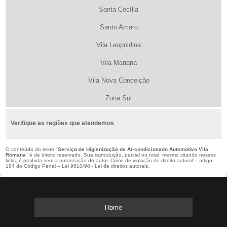
Santa Cecília
Santo Amaro
Vila Leopoldina
Vila Mariana
Vila Nova Conceição
Zona Sul
Verifique as regiões que atendemos
O conteúdo do texto "
Serviço de Higienização de Ar-condicionado Automotivo Vila
Romana
" é de direito reservado. Sua reprodução, parcial ou total, mesmo citando nossos
links, é proibida sem a autorização do autor. Crime de violação de direito autoral – artigo
184 do Código Penal –
Lei 9610/98 - Lei de direitos autorais
.
Home