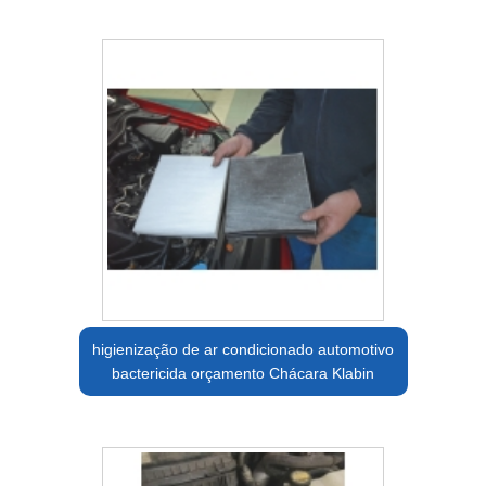
higienização de ar condicionado automotivo
bactericida orçamento Chácara Klabin