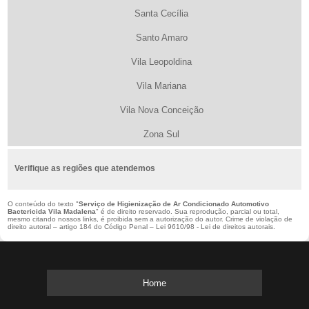
Santa Cecília
Santo Amaro
Vila Leopoldina
Vila Mariana
Vila Nova Conceição
Zona Sul
Verifique as regiões que atendemos
O conteúdo do texto "
Serviço de Higienização de Ar Condicionado Automotivo
Bactericida Vila Madalena
" é de direito reservado. Sua reprodução, parcial ou total,
mesmo citando nossos links, é proibida sem a autorização do autor. Crime de violação de
direito autoral – artigo 184 do Código Penal –
Lei 9610/98 - Lei de direitos autorais
.
Home