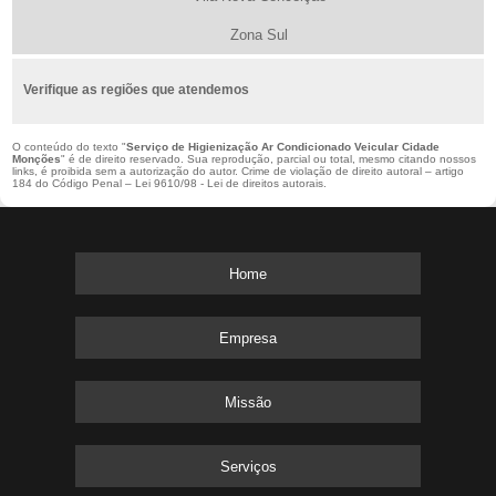
Zona Sul
Verifique as regiões que atendemos
O conteúdo do texto "
Serviço de Higienização Ar Condicionado Veicular Cidade
Monções
" é de direito reservado. Sua reprodução, parcial ou total, mesmo citando nossos
links, é proibida sem a autorização do autor. Crime de violação de direito autoral – artigo
184 do Código Penal –
Lei 9610/98 - Lei de direitos autorais
.
Home
Empresa
Missão
Serviços