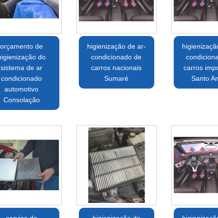
orçamento de
higienização de ar-
higienizaçã
higienização do
condicionado de
condicion
sistema de ar
carros nacionais
carros imp
condicionado
Sumaré
Santo A
automotivo
Consolação