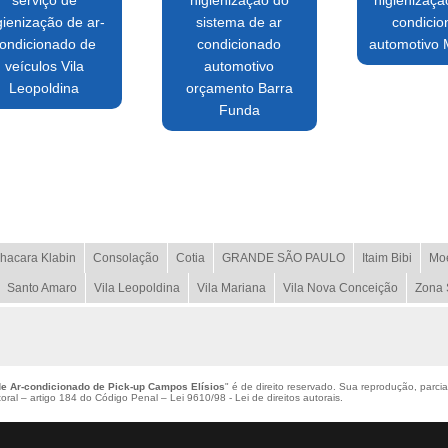
serviço de
higienização do
higienizaçã
gienização de ar-
sistema de ar
condici
ondicionado de
condicionado
automotivo
veículos Vila
automotivo
Leopoldina
orçamento Barra
Funda
hacara Klabin
Consolação
Cotia
GRANDE SÃO PAULO
Itaim Bibi
Mo
Santo Amaro
Vila Leopoldina
Vila Mariana
Vila Nova Conceição
Zona 
e Ar-condicionado de Pick-up Campos Elísios
" é de direito reservado. Sua reprodução, parcia
utoral – artigo 184 do Código Penal –
Lei 9610/98 - Lei de direitos autorais
.