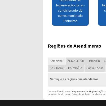
orçamento de
higienização de ar-
hi
condicionado de
c
carros nacionais
Pinheiros
Regiões de Atendimento
Selecione:
ZONA OESTE
Brooklin
C
SANTANA DE PARNAÍBA
Santa Cecília
Verifique as regiões que atendemos
O conteúdo do texto "
Orçamento de Higienização d
autorização do autor. Crime de violação de direito a