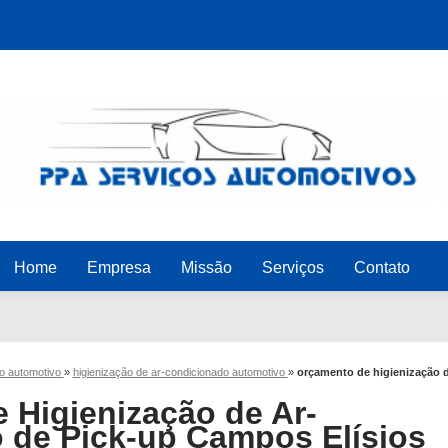
Home
Empresa
Missão
Serviços
Contato
do automotivo
»
higienização de ar-condicionado automotivo
»
orçamento de higienização 
 Higienização de Ar-
 de Pick-up Campos Elísios