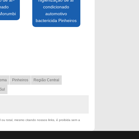
o de ar-
higienização de ar
onado
condicionado
 Morumbi
automotivo
bactericida Pinheiros
ema
Pinheiros
Região Central
Sul
l ou total, mesmo citando nossos links, é proibida sem a