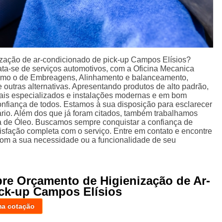
zação de ar-condicionado de pick-up Campos Elísios?
ta-se de serviços automotivos, com a Oficina Mecanica
 como o de Embreagens, Alinhamento e balanceamento,
e outras alternativas. Apresentando produtos de alto padrão,
ais especializados e instalações modernas e em bom
onfiança de todos. Estamos à sua disposição para esclarecer
ário. Além dos que já foram citados, também trabalhamos
a de Óleo. Buscamos sempre conquistar a confiança de
atisfação completa com o serviço. Entre em contato e encontre
com a sua necessidade ou a funcionalidade de seu
bre Orçamento de Higienização de Ar-
ck-up Campos Elísios
ma cotação