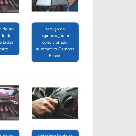
o de ar-
serviço de
ado de
higienização ar
ortados
condicionado
maro
automotivo Campos
Elísios