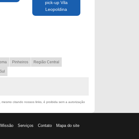
pick-up Vila
Leopoldina
ema
Pinheiros
Região Central
Sul
l, mesmo citando nossos links, é proibida sem a autorização
Missão
Serviços
Contato
Mapa do site