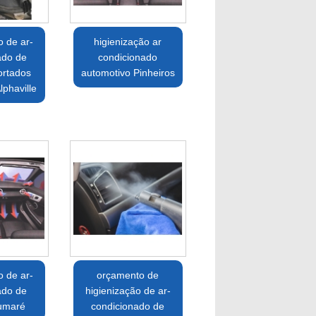
o de ar-
higienização ar
ado de
condicionado
ortados
automotivo Pinheiros
phaville
o de ar-
orçamento de
ado de
higienização de ar-
Sumaré
condicionado de