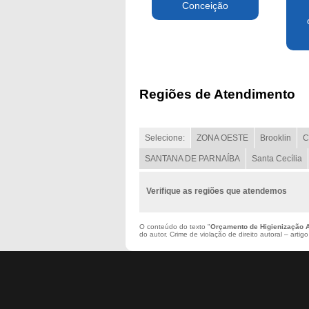
Conceição
Regiões de Atendimento
Selecione:
ZONA OESTE
Brooklin
C
SANTANA DE PARNAÍBA
Santa Cecília
Verifique as regiões que atendemos
O conteúdo do texto "
Orçamento de Higienização A
do autor. Crime de violação de direito autoral – art