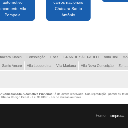
automotivo
carros nacionais
orçamento Vila
Chácara Santo
Pompeia
Antônio
hacara Klabin
Consolação
Cotia
GRANDE SÃO PAULO
Itaim Bibi
Mo
Santo Amaro
Vila Leopoldina
Vila Mariana
Vila Nova Conceição
Zona 
r Condicionado Automotivo Pinheiros
" é de direito reservado. Sua reprodução, parcial ou tota
igo 184 do Código Penal –
Lei 9610/98 - Lei de direitos autorais
.
Home
Empresa