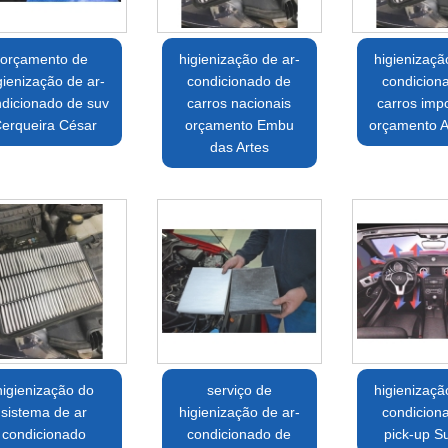
orçamento de
higienização de ar-
higienizaçã
gienização de ar-
condicionado de
condicion
dicionado de suv
carros nacionais
carros imp
erqueira César
orçamento Embu
orçamento Al
das Artes
higienização do
serviço de
higienizaçã
sistema de ar
higienização de ar-
condicion
condicionado
condicionado de
pick-up 