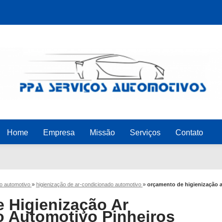
Home
Empresa
Missão
Serviços
Contato
do automotivo
»
higienização de ar-condicionado automotivo
»
orçamento de higienização 
 Higienização Ar
 Automotivo Pinheiros