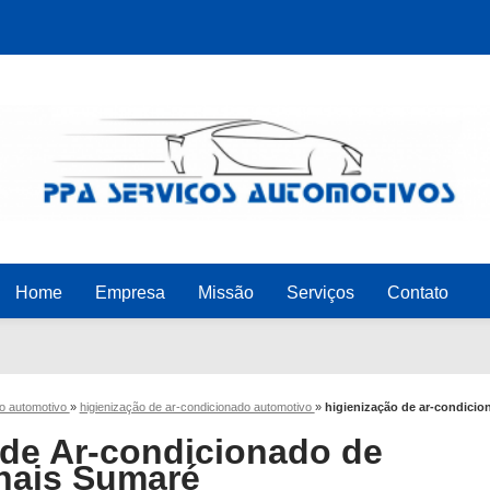
Home
Empresa
Missão
Serviços
Contato
do automotivo
»
higienização de ar-condicionado automotivo
»
higienização de ar-condicio
 de Ar-condicionado de
nais Sumaré