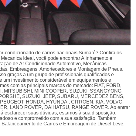
ar-condicionado de carros nacionais Sumaré? Confira os
a Mecanica Ideal, você pode encontrar Alinhamento e
ização de Ar Condicionado Automotivo, Mecânicas
adas, Embreagens, Amortecedores e Montagem de Pneus,
isso graças a um grupo de profissionais qualificados e
de um investimento considerável em equipamentos e
amos com as principais marcas do mercado: FIAT, FORD,
I, MITSUBISHI, MINI COOPER, SUZUKI, SSANGYONG,
PORSHE, SUZUKI, JEEP, SUBARU, MERCEDEZ BENS,
PEUGEOT, HONDA, HYUNDAI, CITROEN, KIA, VOLVO,
R, LAND ROVER, DAIHATSU, RANGE ROVER. Ao entrar
á esclarecer suas dúvidas, estamos à sua disposição,
dadoso e comprometido com a sua satisfação. Também
e Balanceamento de Carros e Embreagem de Diesel Leve.