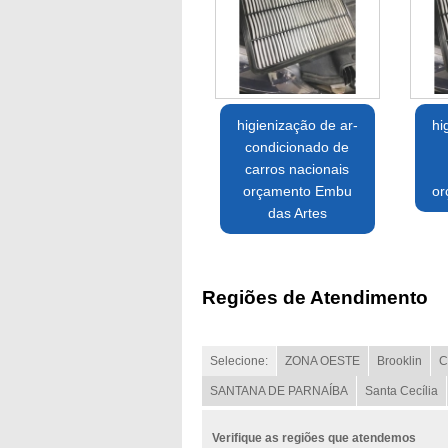
higienização de ar-
hi
condicionado de
carros nacionais
orçamento Embu
or
das Artes
Regiões de Atendimento
Selecione:
ZONA OESTE
Brooklin
C
SANTANA DE PARNAÍBA
Santa Cecília
Verifique as regiões que atendemos