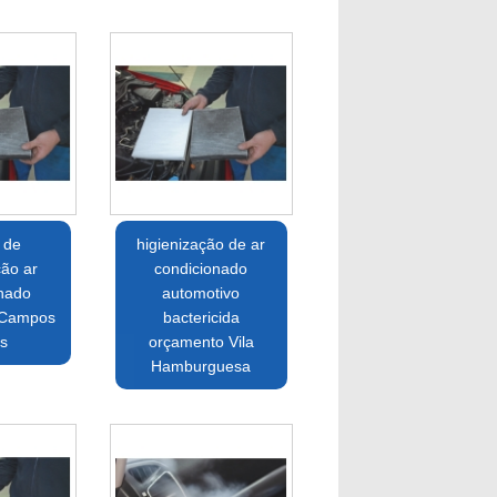
 de
higienização de ar
ção ar
condicionado
onado
automotivo
 Campos
bactericida
os
orçamento Vila
Hamburguesa