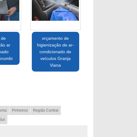
 de
orçamento de
ção ar
higienização de ar-
onado
condicionado de
orumbi
veículos Granja
Viana
ema
Pinheiros
Região Central
Sul