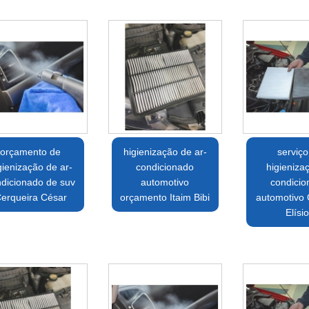
orçamento de
higienização de ar-
serviço
gienização de ar-
condicionado
higieniza
dicionado de suv
automotivo
condici
erqueira César
orçamento Itaim Bibi
automotivo
Elísi