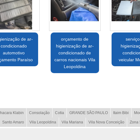
gienização de ar-
orçamento de
serviço
condicionado
higienização de ar-
higieniza
automotivo
condicionado de
condici
çamento Paraíso
carros nacionais Vila
veicular M
Leopoldina
hacara Klabin
Consolação
Cotia
GRANDE SÃO PAULO
Itaim Bibi
Mo
Santo Amaro
Vila Leopoldina
Vila Mariana
Vila Nova Conceição
Zona 