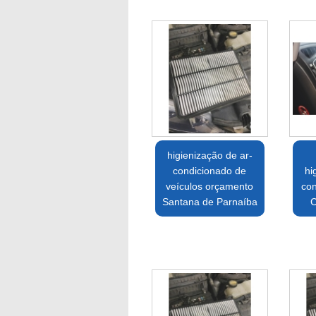
higienização de ar-
condicionado de
hi
veículos orçamento
con
Santana de Parnaíba
C