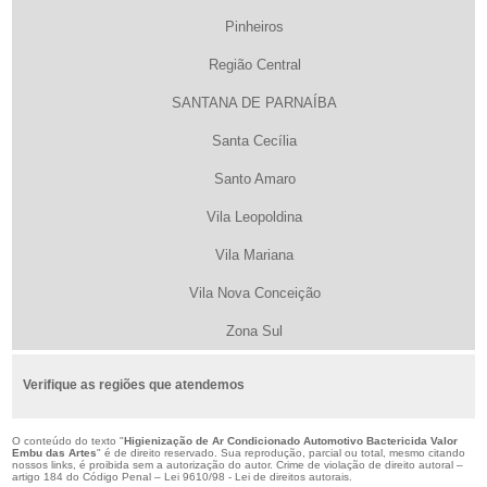
Pinheiros
Região Central
SANTANA DE PARNAÍBA
Santa Cecília
Santo Amaro
Vila Leopoldina
Vila Mariana
Vila Nova Conceição
Zona Sul
Verifique as regiões que atendemos
O conteúdo do texto "
Higienização de Ar Condicionado Automotivo Bactericida Valor
Embu das Artes
" é de direito reservado. Sua reprodução, parcial ou total, mesmo citando
nossos links, é proibida sem a autorização do autor. Crime de violação de direito autoral –
artigo 184 do Código Penal –
Lei 9610/98 - Lei de direitos autorais
.